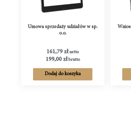
Umowa sprzedaży udziałów w sp.
Wnios
o.o.
161,79
zł
netto
199,00
zł
brutto
Dodaj do koszyka