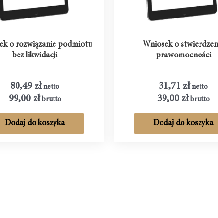
ek o rozwiązanie podmiotu
Wniosek o stwierdzen
bez likwidacji
prawomocności
80,49
zł
31,71
zł
netto
netto
99,00
zł
39,00
zł
brutto
brutto
Dodaj do koszyka
Dodaj do koszyka