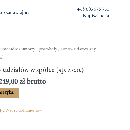
+48 605 575 751
orozmawiajmy
Napisz maila
kumentów
/
umowy i protokoły
/ Umowa darowizny
.)
działów w spółce (sp. z o.o.)
249,00
zł
brutto
Alternative:
oszyka
ły
,
Wzory dokumentów