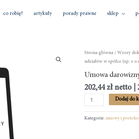
co robię?
artykuły
porady prawne
sklep
p
ilość
Strona główna
/
Wzory do
Umowa
udziałów w spółce (sp. z o.o
darowizny
Umowa darowizny u
udziałów
202,44
zł
netto
|
w
spółce
Dodaj do k
(sp.
z
Kategorie:
umowy i protoko
o.o.)