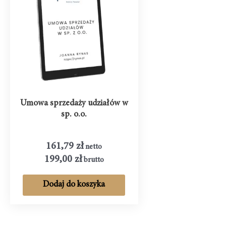
Umowa sprzedaży udziałów w
sp. o.o.
161,79
zł
netto
199,00
zł
brutto
Dodaj do koszyka