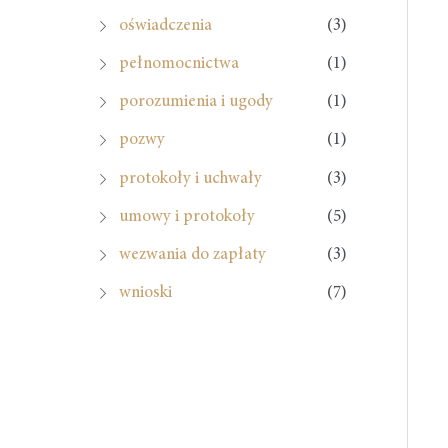
oświadczenia
(3)
pełnomocnictwa
(1)
porozumienia i ugody
(1)
pozwy
(1)
protokoły i uchwały
(3)
umowy i protokoły
(5)
wezwania do zapłaty
(3)
wnioski
(7)